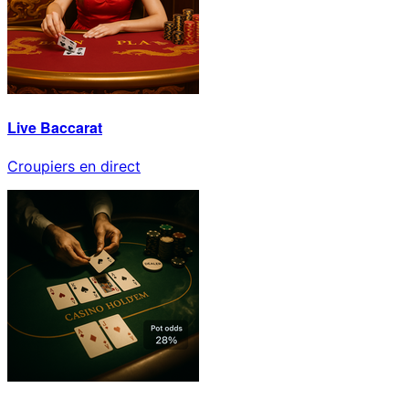
Live Baccarat
Croupiers en direct