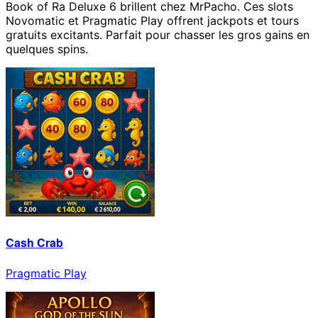
Book of Ra Deluxe 6 brillent chez MrPacho. Ces slots
Novomatic et Pragmatic Play offrent jackpots et tours
gratuits excitants. Parfait pour chasser les gros gains en
quelques spins.
Cash Crab
Pragmatic Play