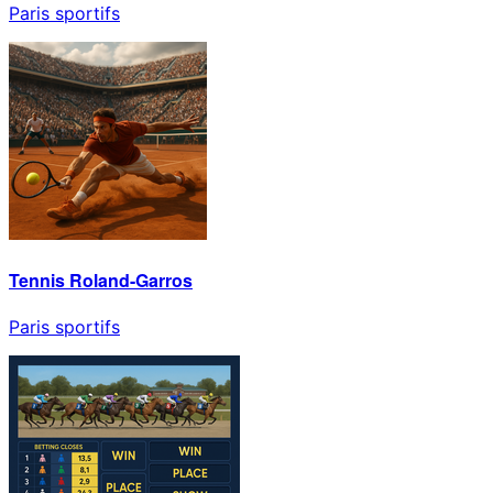
Paris sportifs
Tennis Roland-Garros
Paris sportifs