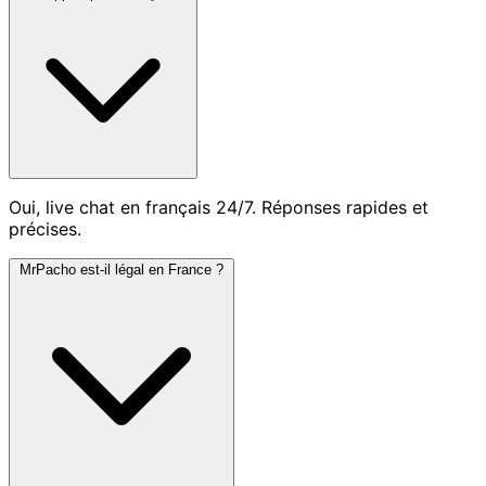
Oui, live chat en français 24/7. Réponses rapides et
précises.
MrPacho est-il légal en France ?