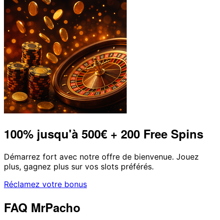
100% jusqu'à 500€ + 200 Free Spins
Démarrez fort avec notre offre de bienvenue. Jouez
plus, gagnez plus sur vos slots préférés.
Réclamez votre bonus
FAQ MrPacho